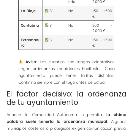
ada
2.000 €
La Rioja
Sí
No
150 – 1.500
€
Cantabria
Sí
No
200 –
2.000 €
Extremadu
Sí
No
150 – 1.500
ra
€
Aviso:
Las cuantías son rangos orientativos
según ordenanzas municipales habituales. Cada
ayuntamiento puede tener tarifas distintas.
Confirma siempre con el tuyo antes de actuar.
El factor decisivo: la ordenanza
de tu ayuntamiento
Aunque tu Comunidad Autónoma lo permita,
la última
palabra suele tenerla la ordenanza municipal
. Algunos
municipios costeros o protegidos exigen comunicación previa.