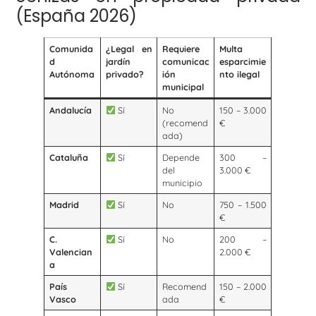
(España 2026)
Comunida
¿Legal en
Requiere
Multa
d
jardín
comunicac
esparcimie
Autónoma
privado?
ión
nto ilegal
municipal
Andalucía
Sí
No
150 – 3.000
(recomend
€
ada)
Cataluña
Sí
Depende
300 –
del
3.000 €
municipio
Madrid
Sí
No
750 – 1.500
€
C.
Sí
No
200 –
Valencian
2.000 €
a
País
Sí
Recomend
150 – 2.000
Vasco
ada
€