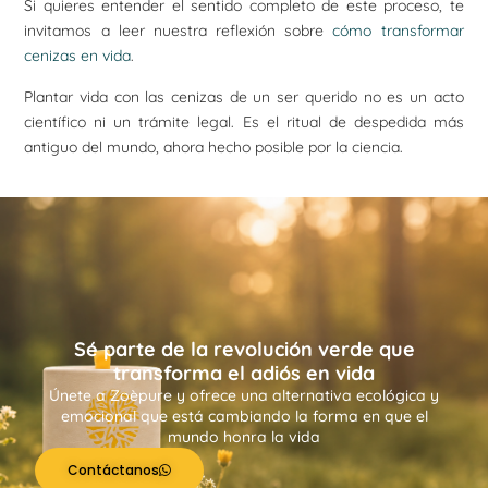
Si quieres entender el sentido completo de este proceso, te
invitamos a leer nuestra reflexión sobre
cómo transformar
cenizas en vida
.
Plantar vida con las cenizas de un ser querido no es un acto
científico ni un trámite legal. Es el ritual de despedida más
antiguo del mundo, ahora hecho posible por la ciencia.
Sé parte de la revolución verde que
transforma el adiós en vida
Únete a Zoèpure y ofrece una alternativa ecológica y
emocional que está cambiando la forma en que el
mundo honra la vida
Contáctanos