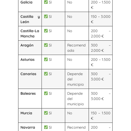
Galicia
Sí
No
200 – 1.500
€
Castilla y
Sí
No
150 – 3.000
León
€
Castilla-La
Sí
No
200 –
Mancha
2.000 €
Aragón
Sí
Recomend
300 –
ada
2.000 €
Asturias
Sí
No
200 – 1.500
€
Canarias
Sí
Depende
300 –
del
3.000 €
municipio
Baleares
Sí
Depende
300 –
del
3.000 €
municipio
Murcia
Sí
No
150 – 1.500
€
Navarra
Sí
Recomend
200 –